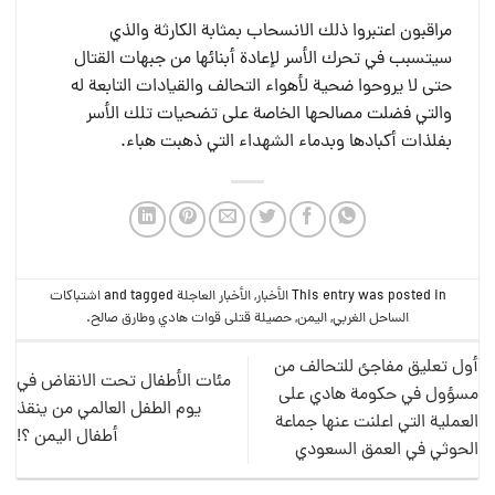
مراقبون اعتبروا ذلك الانسحاب بمثابة الكارثة والذي
سيتسبب في تحرك الأسر لإعادة أبنائها من جبهات القتال
حتى لا يروحوا ضحية لأهواء التحالف والقيادات التابعة له
والتي فضلت مصالحها الخاصة على تضحيات تلك الأسر
بفلذات أكبادها وبدماء الشهداء التي ذهبت هباء.
This entry was posted in
الأخبار
,
الأخبار العاجلة
and tagged
اشتباكات
الساحل الغربي
,
اليمن
,
حصيلة قتلى قوات هادي وطارق صالح
.
أول تعليق مفاجئ للتحالف من
مئات الأطفال تحت الانقاض في
مسؤول في حكومة هادي على
يوم الطفل العالمي من ينقذ
العملية التي اعلنت عنها جماعة
أطفال اليمن ؟!
الحوثي في العمق السعودي