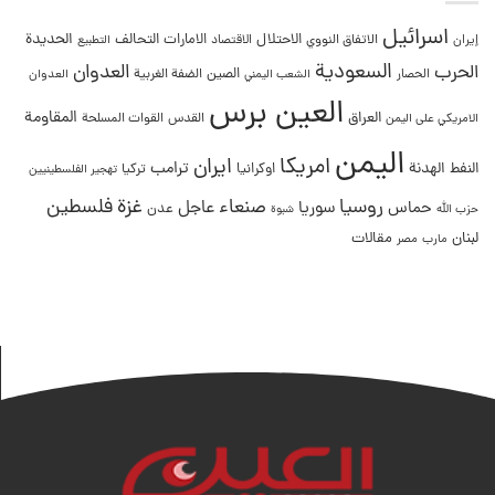
اسرائيل
التحالف
الحديدة
الاحتلال
الامارات
إيران
الاتفاق النووي
الاقتصاد
التطبيع
السعودية
العدوان
الحرب
الصين
الحصار
الضفة الغربية
العدوان
الشعب اليمني
العين برس
المقاومة
العراق
القدس
الامريكي على اليمن
القوات المسلحة
اليمن
امريكا
ايران
ترامب
النفط
الهدنة
اوكرانيا
تركيا
تهجير الفلسطينيين
غزة
روسيا
صنعاء
فلسطين
عاجل
حماس
سوريا
عدن
حزب الله
شبوة
لبنان
مقالات
مصر
مارب