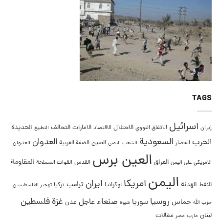
TAGS
اسرائيل
التحالف
الحديدة
الاحتلال
الامارات
إيران
الاتفاق النووي
الاقتصاد
التطبيع
السعودية
العدوان
الحرب
الصين
الحصار
الضفة الغربية
العدوان
الشعب اليمني
العين برس
المقاومة
العراق
القدس
الامريكي على اليمن
القوات المسلحة
اليمن
امريكا
ايران
ترامب
النفط
الهدنة
اوكرانيا
تركيا
تهجير الفلسطينيين
غزة
روسيا
صنعاء
فلسطين
عاجل
حماس
سوريا
عدن
حزب الله
شبوة
لبنان
مقالات
مصر
مارب