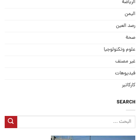
الریاضة
الیمن
رصد العین
صحة
علوم وتكنولوجيا
غير مصنف
فيديوهات
كاركاتير
SEARCH